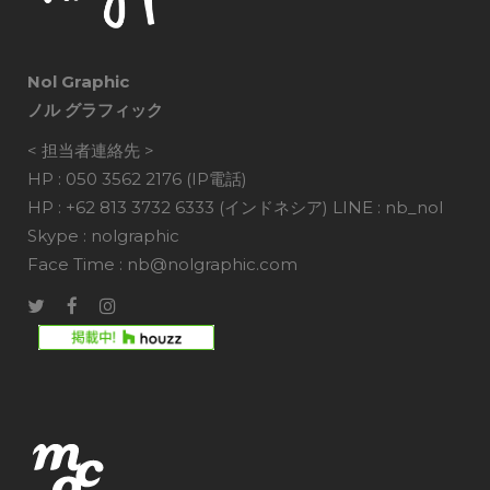
Nol Graphic
ノル グラフィック
< 担当者連絡先 >
HP : 050 3562 2176 (IP電話)
HP : +62 813 3732 6333 (インドネシア) LINE : nb_nol
Skype : nolgraphic
Face Time : nb@nolgraphic.com