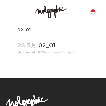
02_01
28 3月
02_01
Posted at 16:05h
in
by
nolgraphic