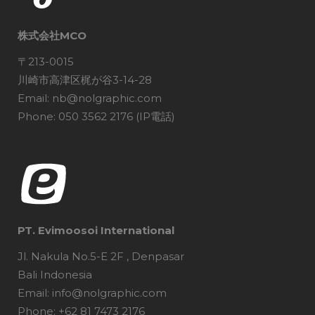
株式会社MCO
〒213-0015
川崎市高津区梶が谷3-14-28
Email: nb@nolgraphic.com
Phone: 050 3562 2176 (IP電話)
PT. Evimoosoi International
Jl. Nakula No.5-E 2F , Denpasar
Bali Indonesia
Email: info@nolgraphic.com
Phone: +62 81 7473 2176