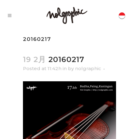
20160217
19 2月
20160217
Posted at 11:42h
in
by
nolgraphic