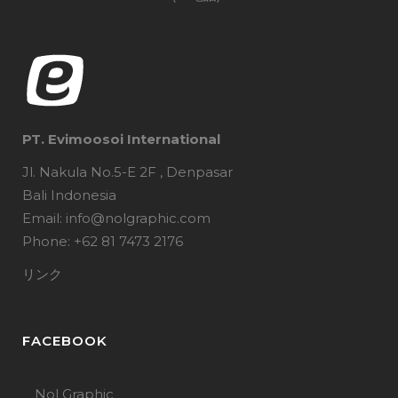
PT. Evimoosoi International
Jl. Nakula No.5-E 2F , Denpasar
Bali Indonesia
Email: info@nolgraphic.com
Phone: +62 81 7473 2176
リンク
FACEBOOK
Nol Graphic