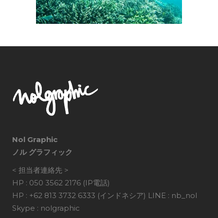
Nol Graphic
ノル グラフィック
< 担当者連絡先 >
HP : 050 3562 2176 (IP電話)
HP : +62 813 3732 6333 (インドネシア) LINE : nb_nol
Skype : nolgraphic