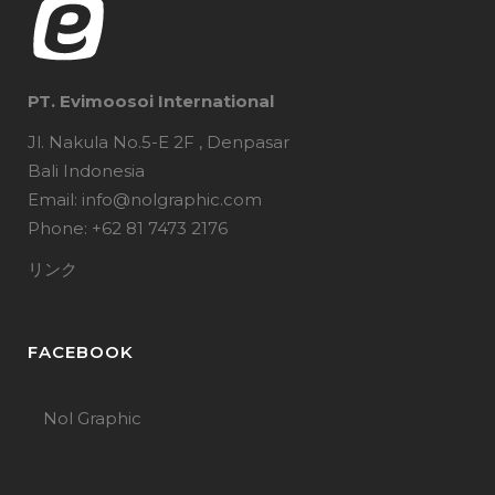
PT. Evimoosoi International
Jl. Nakula No.5-E 2F , Denpasar
Bali Indonesia
Email: info@nolgraphic.com
Phone: +62 81 7473 2176
リンク
FACEBOOK
Nol Graphic