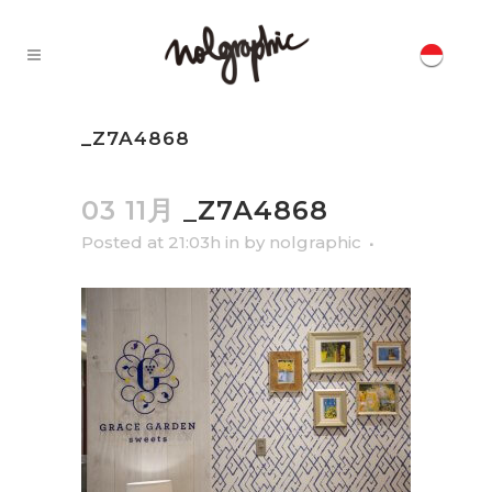
_Z7A4868
03 11月
_Z7A4868
Posted at 21:03h
in
by
nolgraphic