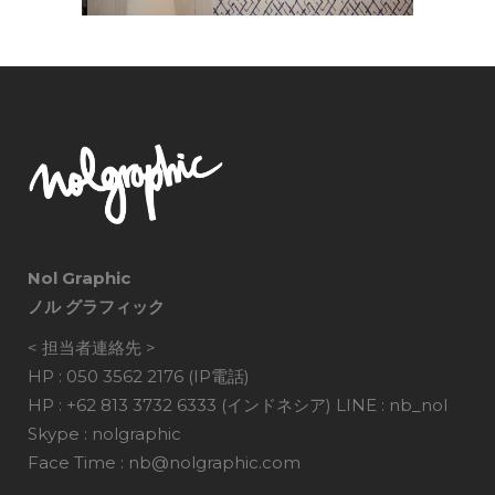
Nol Graphic
ノル グラフィック
< 担当者連絡先 >
HP : 050 3562 2176 (IP電話)
HP : +62 813 3732 6333 (インドネシア) LINE : nb_nol
Skype : nolgraphic
Face Time : nb@nolgraphic.com