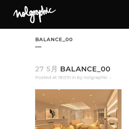
BALANCE_00
27 5月
BALANCE_00
Posted at 18:01h
in
by
nolgraphic