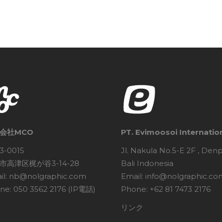
会社MCO
PT. Evimoosoi Internatio
3-0015
Jl. Nakula No.5-E 2F , Den
市高津区梶が谷3-14-28
Bali Indonesia
il: nb@nolgraphic.com
Email: info@nolgraphic.co
ne: 050 3562 2176 (IP電話)
Phone: +62 81 7473 2176
リンク