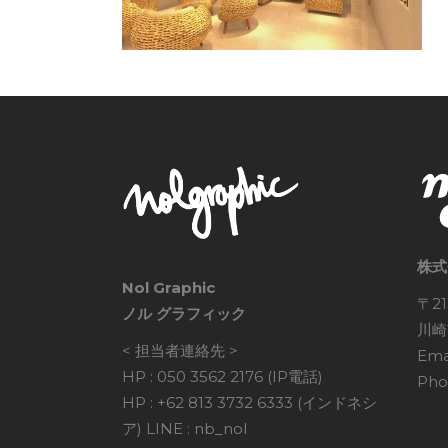
株式
Nol Graphic
〒21
ノル グラフィック
川崎
< 担当者連絡先 >
Ema
HP : 050 3562 2176 (IP電話)
Pho
HP : +62 813 3732 6333 (インドネシ
ア) LINE : nb_nol