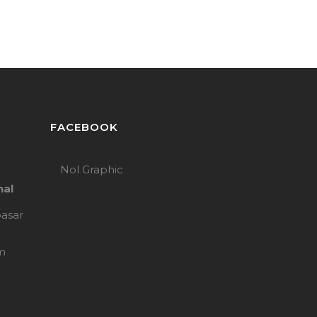
FACEBOOK
Nol Graphic
nal
pasar
m