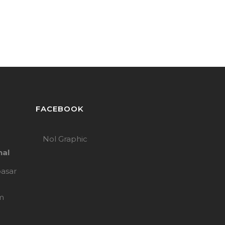
FACEBOOK
Nol Graphic
nal
pasar
m