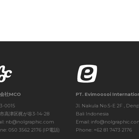
会社MCO
PT. Evimoosoi Internatio
3-0015
Jl. Nakula No.5-E 2F , Den
市高津区梶が谷3-14-28
Bali Indonesia
il: nb@nolgraphic.com
Email: info@nolgraphic.co
ne: 050 3562 2176 (IP電話)
Phone: +62 81 7473 2176