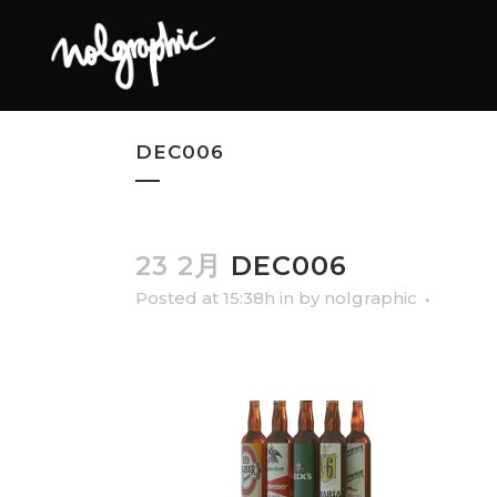
DEC006
23 2月
DEC006
Posted at 15:38h
in
by
nolgraphic