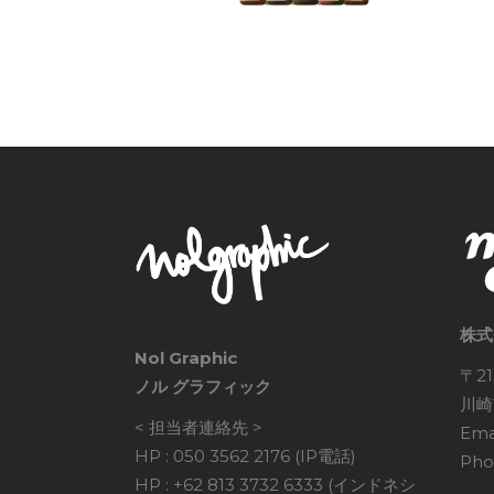
株式
Nol Graphic
〒21
ノル グラフィック
川崎
< 担当者連絡先 >
Ema
HP : 050 3562 2176 (IP電話)
Pho
HP : +62 813 3732 6333 (インドネシ