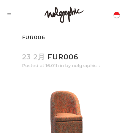
FUR006
23 2月
FUR006
Posted at 16:01h
in
by
nolgraphic