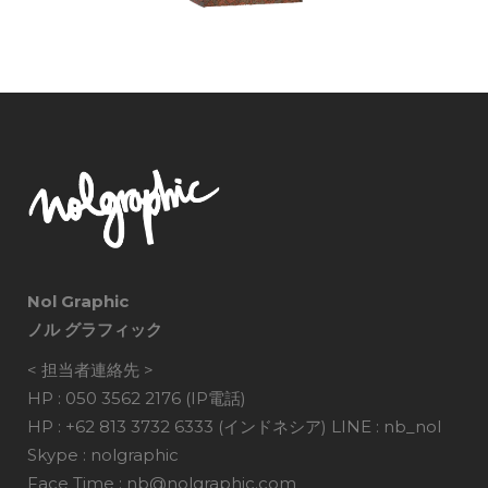
Nol Graphic
ノル グラフィック
< 担当者連絡先 >
HP : 050 3562 2176 (IP電話)
HP : +62 813 3732 6333 (インドネシア) LINE : nb_nol
Skype : nolgraphic
Face Time : nb@nolgraphic.com