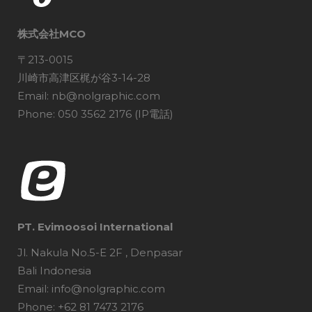
株式会社MCO
〒213-0015
川崎市高津区梶が谷3-14-28
Email: nb@nolgraphic.com
Phone: 050 3562 2176 (IP電話)
PT. Evimoosoi International
Jl. Nakula No.5-E 2F , Denpasar
Bali Indonesia
Email: info@nolgraphic.com
Phone: +62 81 7473 2176