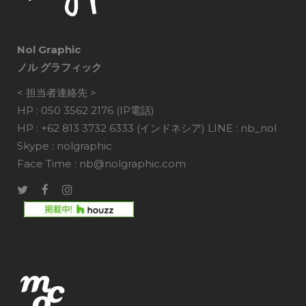
Nol Graphic
ノル グラフィック
< 担当者連絡先 >
HP : 050 3562 2176 (IP電話)
HP : +62 813 3732 6333 (インドネシア) LINE : nb_nol
Skype : nolgraphic
Face Time : nb@nolgraphic.com