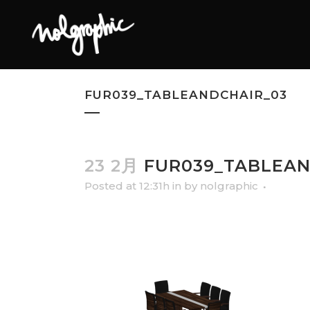
FUR039_TABLEANDCHAIR_03
23 2月
FUR039_TABLEAN
Posted at 12:31h
in
by
nolgraphic