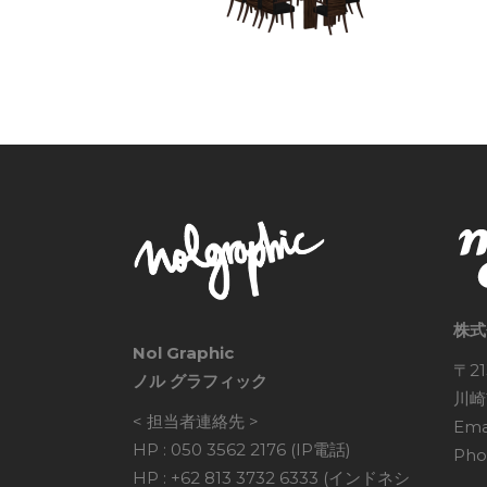
株式
Nol Graphic
〒21
ノル グラフィック
川崎
< 担当者連絡先 >
Ema
HP : 050 3562 2176 (IP電話)
Pho
HP : +62 813 3732 6333 (インドネシ