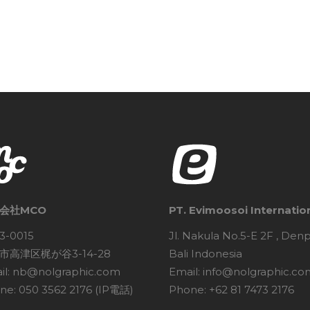
会社MCO
PT. Evimoosoi Internatio
3-0015
Jl. Nakula No.5-E 2F , Den
市高津区梶が谷3-14-28
Bali Indonesia
il: nb@nolgraphic.com
Email: info@nolgraphic.co
ne: 050 3562 2176 (IP電話)
Phone: +62 81 7473 2176