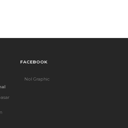
FACEBOOK
Nol Graphic
nal
pasar
m