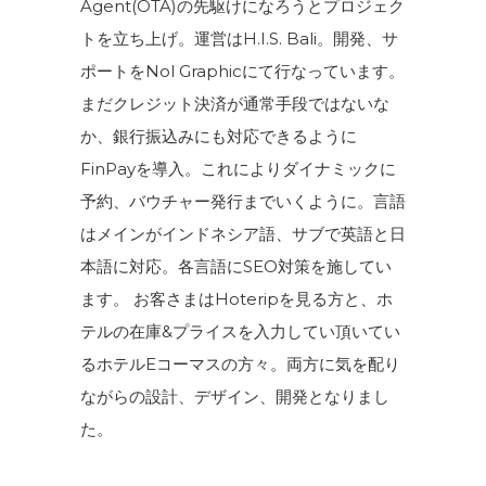
Agent(OTA)の先駆けになろうとプロジェク
トを立ち上げ。運営はH.I.S. Bali。開発、サ
ポートをNol Graphicにて行なっています。
まだクレジット決済が通常手段ではないな
か、銀行振込みにも対応できるように
FinPayを導入。これによりダイナミックに
予約、バウチャー発行までいくように。言語
はメインがインドネシア語、サブで英語と日
本語に対応。各言語にSEO対策を施してい
ます。 お客さまはHoteripを見る方と、ホ
テルの在庫&プライスを入力してい頂いてい
るホテルEコーマスの方々。両方に気を配り
ながらの設計、デザイン、開発となりまし
た。