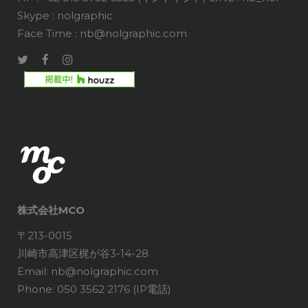
Skype : nolgraphic
Face Time : nb@nolgraphic.com
株式会社MCO
〒213-0015
川崎市高津区梶が谷3-14-28
Email: nb@nolgraphic.com
Phone: 050 3562 2176 (IP電話)