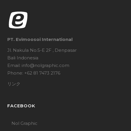
PT. Evimoosoi International
Jl. Nakula No.5-E 2F , Denpasar
Bali Indonesia
Email: info@nolgraphic.com
Phone: +62 81 7473 2176
リンク
FACEBOOK
Nol Graphic