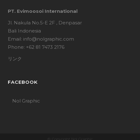
PT. Evimoosoi International
Jl. Nakula No.5-E 2F , Denpasar
Bali Indonesia
Email: info@nolgraphic.com
Phone: +62 81 7473 2176
リンク
FACEBOOK
Nol Graphic
© Copyright Nol Graphic