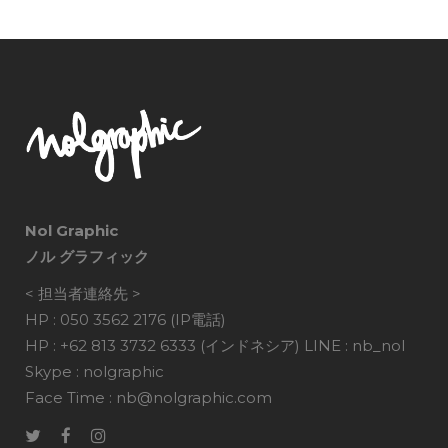
Nol Graphic
ノル グラフィック
< 担当者連絡先 >
HP : 050 3562 2176 (IP電話)
HP : +62 813 3732 6333 (インドネシア) LINE : nb_nol
Skype : nolgraphic
Face Time : nb@nolgraphic.com